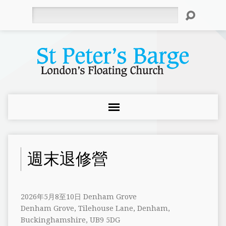
Search
週末退修營
2026年5月8至10日 Denham Grove
Denham Grove, Tilehouse Lane, Denham,
Buckinghamshire, UB9 5DG