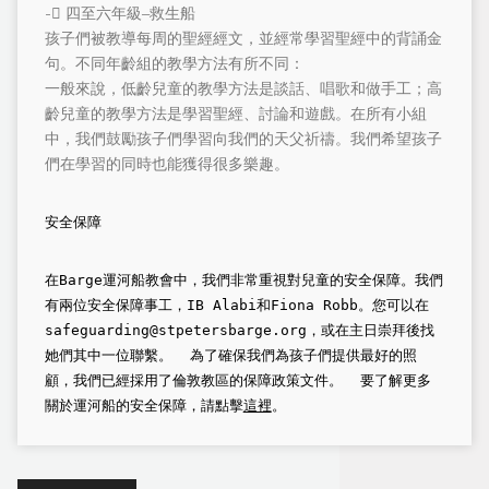
- 四至六年級–救生船
孩子們被教導每周的聖經經文，並經常學習聖經中的背誦金
句。不同年齡組的教學方法有所不同：
一般來說，低齡兒童的教學方法是談話、唱歌和做手工；高
齡兒童的教學方法是學習聖經、討論和遊戲。在所有小組
中，我們鼓勵孩子們學習向我們的天父祈禱。我們希望孩子
們在學習的同時也能獲得很多樂趣。
安全保障 
在Barge運河船教會中，我們非常重視對兒童的安全保障。我們
有兩位安全保障事工，IB Alabi和Fiona Robb。您可以在
safeguarding@stpetersbarge.org
，或在主日崇拜後找
她們其中一位聯繫。  為了確保我們為孩子們提供最好的照
顧，我們已經採用了倫敦教區的保障政策文件。  要了解更多
關於運河船的安全保障，請點擊
這裡
。