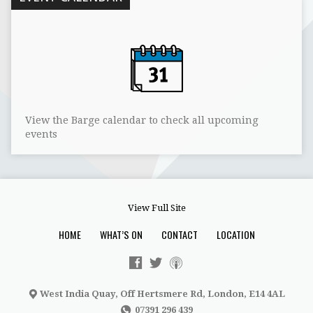
View the Barge calendar to check all upcoming
events
View Full Site
HOME
WHAT’S ON
CONTACT
LOCATION
West India Quay, Off Hertsmere Rd, London, E14 4AL
07391 296 439