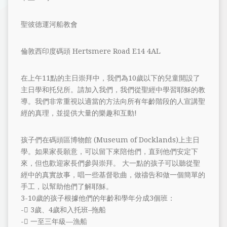
聖彼德運河船教會
倫敦西印度碼頭 Hertsmere Road E14 4AL
在上午11點的主日崇拜中，我們為10歲以下的兒童開設了
主日學和托兒所。請加入我們，我們從聖經中學習耶穌的教
導。我們非常重視以適當的方法向所有年齡階段的人宣講聖
經的真理，並提供大量的樂趣和互動!
孩子們在碼頭區博物館 (Museum of Docklands)上主日
學。如果家長願意，可以留下來陪他們，直到他們安定下
來，但也歡迎家長們參與崇拜。 大一點的孩子可以聽從聖
經中的真實故事，唱一些基督歌曲，做禱告和做一個簡單的
手工，以幫助他們了解耶穌。
3-10歲的孩子根據他們的年齡和學年分成3個班：
- 3歲、4歲和入托班–拖船
- 一至三年級—漁船